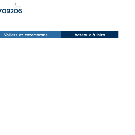
 709206
Voiliers et catamarans
bateaux à ibiza