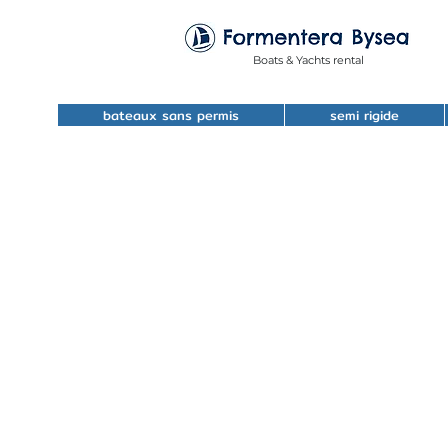
Boats & Yachts rental
bateaux sans permis
semi rigide