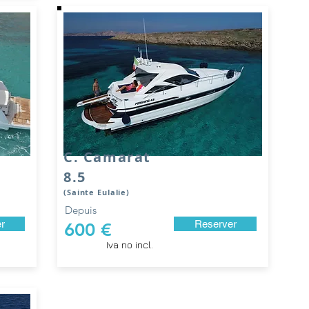
C. Camarat
8.5
(Sainte Eulalie)
Depuis
r
Reserver
600 €
Iva no incl.