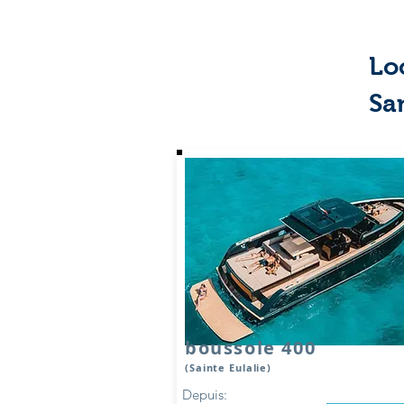
Loc
Sa
boussole 400
(Sainte Eulalie)
Depuis: