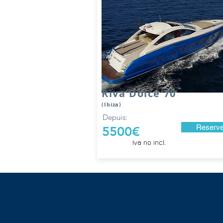
Riva Dolce 70
(Ibiza)
Depuis:
Reserve
5500€
Iva no incl.