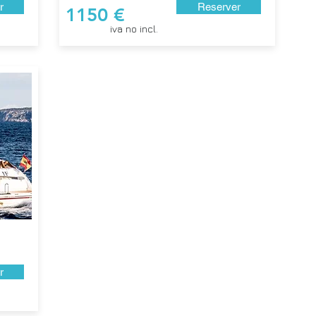
r
Reserver
1150 €
iva no incl.
r