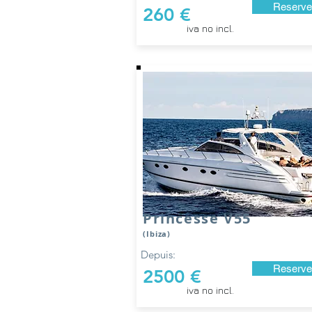
Reserve
260 €
iva no incl.
Princesse V55
(Ibiza)
Depuis:
Reserve
2500 €
iva no incl.