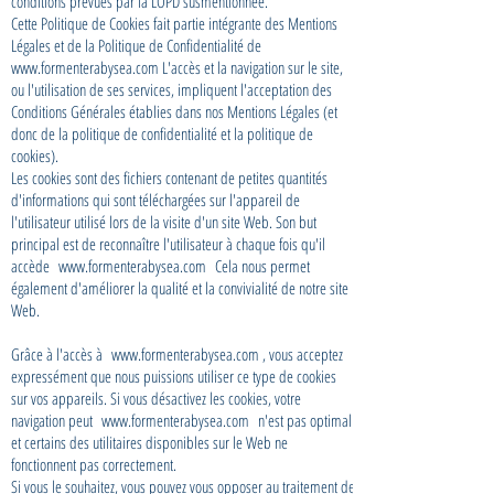
conditions prévues par la LOPD susmentionnée.
Cette Politique de Cookies fait partie intégrante des Mentions
Légales et de la Politique de Confidentialité de
www.formenterabysea.com
L'accès et la navigation sur le site,
ou l'utilisation de ses services, impliquent l'acceptation des
Conditions Générales établies dans nos Mentions Légales (et
donc de la politique de confidentialité et la politique de
cookies).
Les cookies sont des fichiers contenant de petites quantités
d'informations qui sont téléchargées sur l'appareil de
l'utilisateur utilisé lors de la visite d'un site Web. Son but
principal est de reconnaître l'utilisateur à chaque fois qu'il
accède
www.formenterabysea.com
Cela nous permet
également d'améliorer la qualité et la convivialité de notre site
Web.
Grâce à l'accès à
www.formenterabysea.com
, vous acceptez
expressément que nous puissions utiliser ce type de cookies
sur vos appareils. Si vous désactivez les cookies, votre
navigation peut
www.formenterabysea.com
n'est pas optimal
et certains des utilitaires disponibles sur le Web ne
fonctionnent pas correctement.
Si vous le souhaitez, vous pouvez vous opposer au traitement de