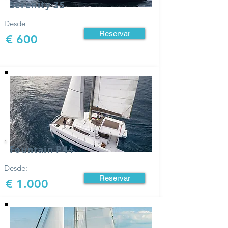
Serenity 35
Desde
Reservar
€ 600
Fountain P44
Desde:
Reservar
€ 1.000