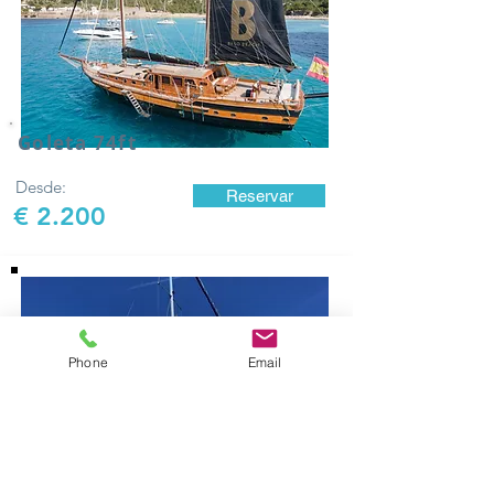
Goleta 74ft
Desde:
Reservar
€ 2.200
Phone
Email
Sailing 33ft